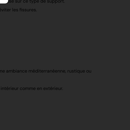
e pose sur ce type de support.
viter les fissures.
 une ambiance méditerranéenne, rustique ou
intérieur comme en extérieur.