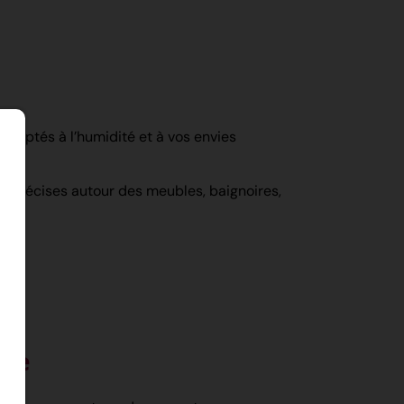
 adaptés à l’humidité et à vos envies
 précises autour des meubles, baignoires,
nce