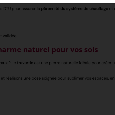
 ou électrique
? Nous maîtrisons les techniques spécifiques d
s DTU pour assurer la
pérennité du système de chauffage
et é
t validée
charme naturel pour vos sols
reux
? Le
travertin
est une pierre naturelle idéale pour créer
et réalisons une pose soignée pour sublimer vos espaces, en 