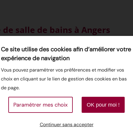
 de salle de bains à Angers
votre salle de bains
. Nous vous aidons à choisir les matériaux
Ce site utilise des cookies afin d’améliorer votre
expérience de navigation
’italienne, nous réalisons des
poses complexes
avec découpes
Vous pouvez paramétrer vos préférences et modifier vos
choix en cliquant sur le lien de gestion des cookies en bas
de page.
Paramétrer mes choix
OK pour moi !
chauffant : confort et performa
Continuer sans accepter