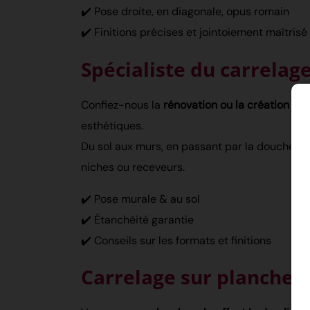
✔️ Pose droite, en diagonale, opus romain
✔️ Finitions précises et jointoiement maîtrisé
Spécialiste du carrelage
Confiez-nous la
rénovation ou la création de 
esthétiques.
Du sol aux murs, en passant par la douche à l
niches ou receveurs.
✔️ Pose murale & au sol
✔️ Étanchéité garantie
✔️ Conseils sur les formats et finitions
Carrelage sur plancher 